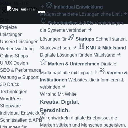
Individual Entwicklung
Maßgeschneiderte Lösungen ohne Limit
Start
Schnittstellen & APIs
Verbindungen,
Projekte
die Systeme verbinden
Leistungen
Lösungen für
Startups
Schnell starten.
Unsere Leistungen
Stark wachsen.
KMU & Mittelstand
Webentwicklung
Digitale Lösungen für den Mittelstand
Online-Shops
UI/UX Design
Marken & Unternehmen
Digitale
SEO & Performance
Markenauftritte mit Impact
Vereine &
Wartung & Support
Institutionen
Websites, die informieren &
3D Druck
verbinden
Technologien
Wir sind Mr. White
WordPress
Kreativ. Digital.
Shopware
Persönlich.
Individual Entwicklung
Wir entwickeln digitale Erlebnisse, die
Schnittstellen & APIs
Marken stärken und Menschen begeistern.
Lösungen für