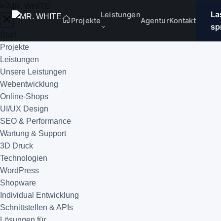
La
Leistungen
Projekte
Agentur
Kontakt
sp
Start
Projekte
Leistungen
Unsere Leistungen
Webentwicklung
Online-Shops
UI/UX Design
SEO & Performance
Wartung & Support
3D Druck
Technologien
WordPress
Shopware
Individual Entwicklung
Schnittstellen & APIs
Lösungen für