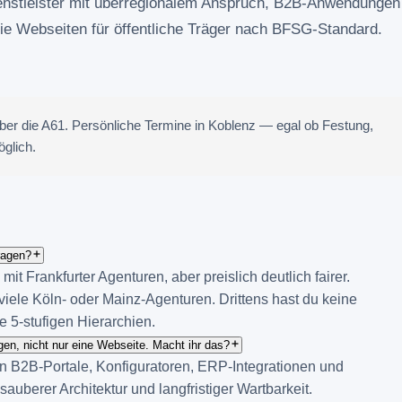
ienstleister mit überregionalem Anspruch, B2B-Anwendungen
reie Webseiten für öffentliche Träger nach BFSG-Standard.
über die A61. Persönliche Termine in Koblenz — egal ob Festung,
öglich.
ragen?
t Frankfurter Agenturen, aber preislich deutlich fairer.
 viele Köln- oder Mainz-Agenturen. Drittens hast du keine
 5-stufigen Hierarchien.
en, nicht nur eine Webseite. Macht ihr das?
en B2B-Portale, Konfiguratoren, ERP-Integrationen und
berer Architektur und langfristiger Wartbarkeit.