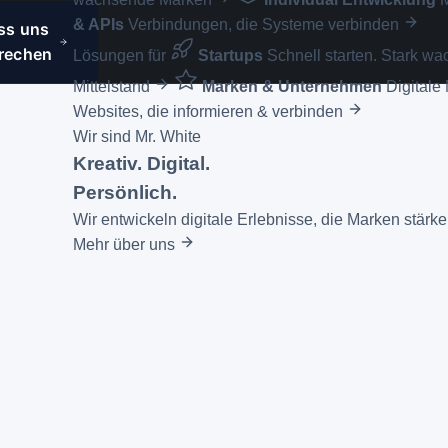
& APIs
Verbindungen, die Systeme verbinden
ss uns
rechen
Lösungen für
Startups
Schnell starten. Stark wa
Mittelstand
Marken & Unternehmen
Digitale 
Websites, die informieren & verbinden
Wir sind Mr. White
Kreativ. Digital.
Persönlich.
Wir entwickeln digitale Erlebnisse, die Marken stär
Mehr über uns